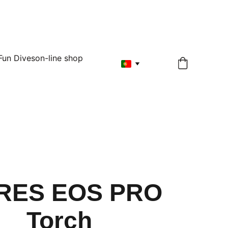
Fun Dives
on-line shop
RES EOS PRO
Torch