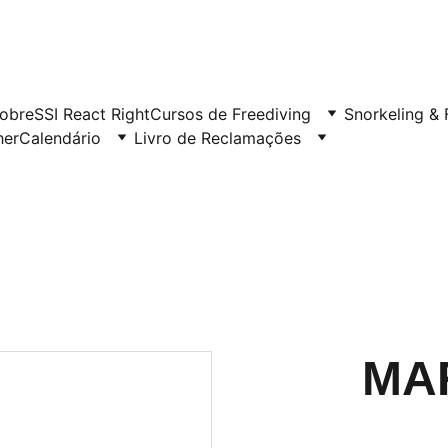
obre
SSI React Right
Cursos de Freediving
Snorkeling & 
her
Calendário
Livro de Reclamações
MA