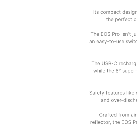
Its compact design
the perfect 
The EOS Pro isn't ju
an easy-to-use switc
The USB-C rechargea
while the 8° super
Safety features like
and over-dischar
Crafted from air
reflector, the EOS P