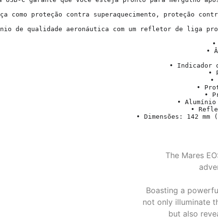
ça como proteção contra superaquecimento, proteção contr
nio de qualidade aeronáutica com um refletor de liga pro
•
• Â
• Indicador 
• 
• 
• Pro
• P
• Alumínio
• Refle
• Dimensões: 142 mm (
The Mares EOS 
adven
Boasting a powerfu
not only illuminate 
but also reve