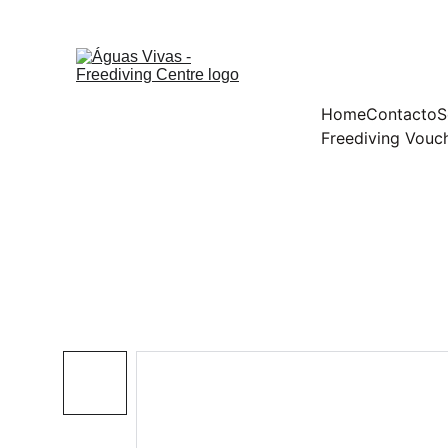
Home
Contacto
S
Freediving Vouc