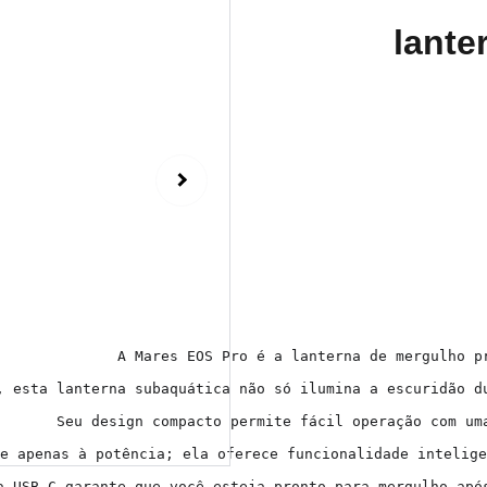
lant
A Mares EOS Pro é a lanterna de mergulho p
, esta lanterna subaquática não só ilumina a escuridão d
Seu design compacto permite fácil operação com um
e apenas à potência; ela oferece funcionalidade intelige
a USB-C garante que você esteja pronto para mergulho apó