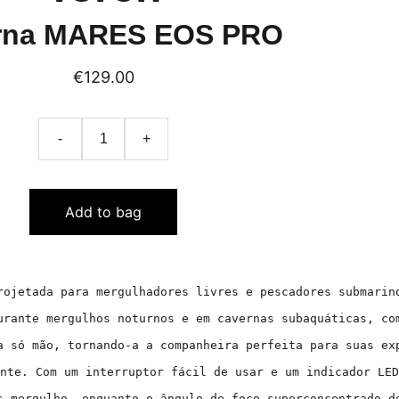
erna MARES EOS PRO
€129.00
-
+
Add to bag
rojetada para mergulhadores livres e pescadores submarino
urante mergulhos noturnos e em cavernas subaquáticas, com
a só mão, tornando-a a companheira perfeita para suas exp
nte. Com um interruptor fácil de usar e um indicador LED
s mergulho, enquanto o ângulo de foco superconcentrado de