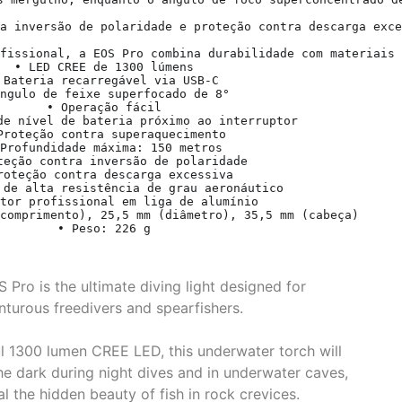
a inversão de polaridade e proteção contra descarga exce
fissional, a EOS Pro combina durabilidade com materiais 
• LED CREE de 1300 lúmens

 Bateria recarregável via USB-C

ngulo de feixe superfocado de 8°

• Operação fácil

de nível de bateria próximo ao interruptor

Proteção contra superaquecimento

Profundidade máxima: 150 metros

teção contra inversão de polaridade

roteção contra descarga excessiva

 de alta resistência de grau aeronáutico

tor profissional em liga de alumínio

comprimento), 25,5 mm (diâmetro), 35,5 mm (cabeça)

• Peso: 226 g

Pro is the ultimate diving light designed for
turous freedivers and spearfishers.
l 1300 lumen CREE LED, this underwater torch will
the dark during night dives and in underwater caves,
al the hidden beauty of fish in rock crevices.