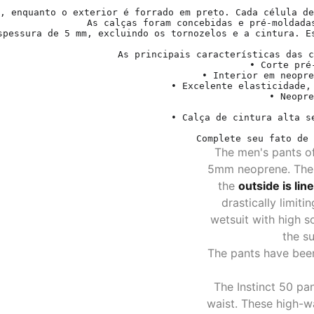
, enquanto o exterior é forrado em preto. Cada célula de
As calças foram concebidas e pré-moldada
spessura de 5 mm, excluindo os tornozelos e a cintura. E
As principais características das c
• Corte pré
• Interior em neopre
• Excelente elasticidade,
• Neopre
• Calça de cintura alta s
Complete seu fato de 
The men's pants o
5mm neoprene. The i
the
outside is lin
drastically limiti
wetsuit with high s
the su
The pants have bee
The Instinct 50 pa
waist. These high-w