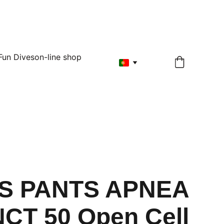
Fun Dives
on-line shop
S PANTS APNEA
NCT 50 Open Cell