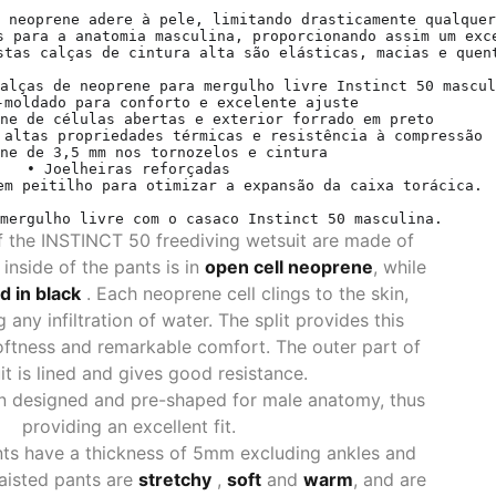
 neoprene adere à pele, limitando drasticamente qualquer
s para a anatomia masculina, proporcionando assim um exce
stas calças de cintura alta são elásticas, macias e quent
alças de neoprene para mergulho livre Instinct 50 mascul
-moldado para conforto e excelente ajuste

ne de células abertas e exterior forrado em preto

 altas propriedades térmicas e resistência à compressão

ne de 3,5 mm nos tornozelos e cintura

• Joelheiras reforçadas

em peitilho para otimizar a expansão da caixa torácica.

mergulho livre com o casaco Instinct 50 masculina.
f the INSTINCT 50 freediving wetsuit are made of
nside of the pants is in
open cell neoprene
, while
ed in black
. Each neoprene cell clings to the skin,
ng any infiltration of water. The split provides this
oftness and remarkable comfort. The outer part of
it is lined and gives good resistance.
n designed and pre-shaped for male anatomy, thus
providing an excellent fit.
nts have a thickness of 5mm excluding ankles and
aisted pants are
stretchy
,
soft
and
warm
, and are