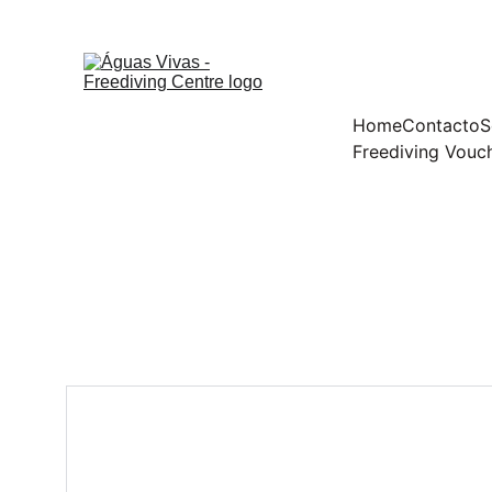
Home
Contacto
S
Freediving Vouc