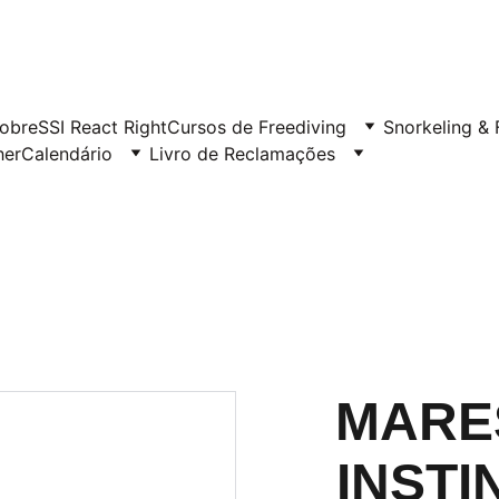
obre
SSI React Right
Cursos de Freediving
Snorkeling & 
her
Calendário
Livro de Reclamações
MARE
INSTI