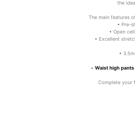
the ide
The main features of
• Pre-s
• Open cell
• Excellent stret
• 3.5m
•
Waist high pants
Complete your fr